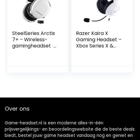
Switch Games
Rood1
SteelSeries Arctis
Razer Kaira X
7+ – Wireless-
Gaming Headset –
gamingheadset –
Xbox Series X &
Lossless 2,4-GHz
Xbox One – Wit
draadloze
verbinding – 30 uur
accuduur – Voor
pc, PS5, PS4, Mac,
Android en Switch
– Wit
Over ons
Game-headset.nl is een moderne alles-in-één
prijsvergelijkings- en beoordelingswebsite die de beste deals
biedt, bestel jouw game headset vandaag nog en geniet en