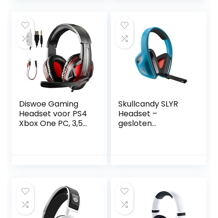
Geluidsversterker
met 3,5 mm
hoofdtelefoonaan
sluiting voor PS5
Controller
Diswoe Gaming
Skullcandy SLYR
Headset voor PS4
Headset –
Xbox One PC, 3,5
gesloten
mm LED Gaming
hoofdtelefoon
Hoofdtelefoon
(met microfoon,
met 7.1 Stereo
geïntegreerde
Surround Sound,
afstandsbediening
Noise Cancelling
), blauw
Mic, PS4 Headset
met Mute&Volume
Control voor Mac,
Laptop, Nintendo