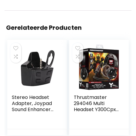
Gerelateerde Producten
Stereo Headset
Thrustmaster
Adapter, Joypad
294046 Multi
Sound Enhancer
Headset Y300Cpx
met
Pc
Batterij,Multifuncti
onele Game
Controller