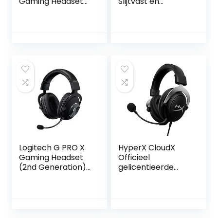
Gaming Headset
Slijtvast en
voor Xbox One –
duurzaam Pas het
Xbox One
-verlichtingseffect
voor games vrij
aan
Logitech G PRO X
HyperX CloudX
Gaming Headset
Officieel
(2nd Generation)
gelicentieerde
met Blue VO!CE,
Xbox-headset,
DTS Headphone:X
compatibel met
7.1 en 50 mm PRO-
Xbox One en Xbox
G Drivers (voor PC,
Series X|S,
PS5, PS4, Switch,
geheugenschuim,