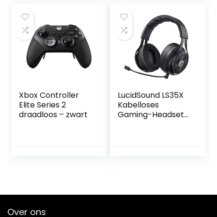
Xbox Series X|S,
afneembare
Xbox One, VR)
microfoon met
ruisonderdrukking,
Eén maat,Zwart
Xbox Controller
LucidSound LS35X
Elite Series 2
Kabelloses
draadloos – zwart
Gaming-Headset
mit Surround-
Sound Offiziell
lizenziert für Xbox,
Kopfhörer
Over ons