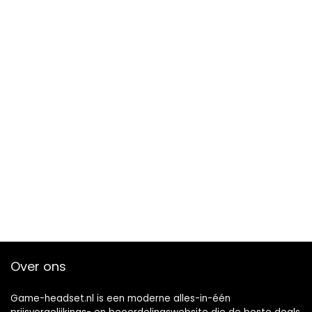
Over ons
Game-headset.nl is een moderne alles-in-één