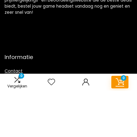
prijsvergelijkings- en beoordelingswebsite die de beste deals
biedt, bestel jouw game headset vandaag nog en geniet en
zeer snel van!
Informatie
Contact
0
0
Klantenservice
Vergelijken
Over ons
Overzicht
Onze webshops
Vacature
Blogs
Privacybeleid