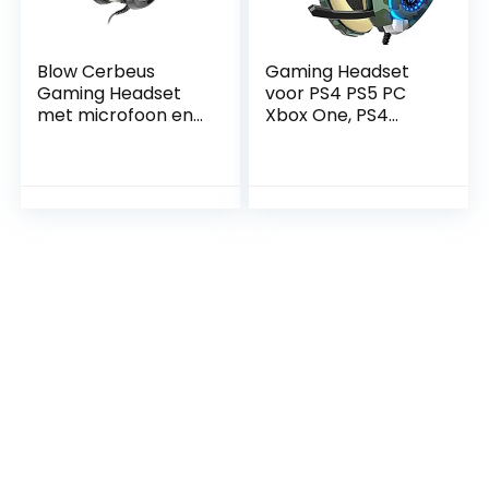
Blow Cerbeus
Gaming Headset
Gaming Headset
voor PS4 PS5 PC
met microfoon en
Xbox One, PS4
LED-verlichting PC
Headset met
Stereo koptelefoon
Microfoon 3D
Surround Sound
Hoofdtelefoon
Ruisonderdrukking
LED Lichten