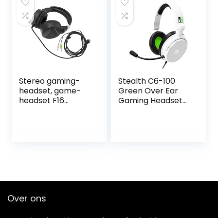
Laptop Mac PS4
(Camouflage
Green)
Stereo gaming-
Stealth C6-100
headset, game-
Green Over Ear
headset F16
Gaming Headset
Multifunctionele
PS4/PS5, XBOX,
RGB-verlichting
Nintendo Switch,
Ruisonderdrukken
PC met flexibele
de microfoon
microfoon, 3,5 mm
Zachte Momory-
Jack, 1,5 m kabel,
oorbeschermers
lichtgewicht,
voor pc
comfortabel en
duurzaam
Over ons