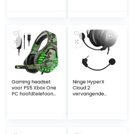
Volume Control
met
voor Switch voor
Ruisonderdrukking
Laptop
met in-line
Controle voor
PS4/Xbox 1/PC
Gaming headset
Ninge HyperX
voor PS5 Xbox One
Cloud 2
PC hoofdtelefoon
vervangende
met microfoon
microfoon 3,5 mm
LED licht Noise
game microfoon
Cancelling Over
boom voor HyperX
Ear Compatibel
CloudX I&II Core
met Nintendo
Cloud Sliver
Switch Games
Gaming Headset