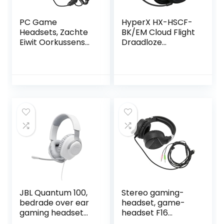
PC Game
HyperX HX-HSCF-
Headsets, Zachte
BK/EM Cloud Flight
Eiwit Oorkussens
Draadloze
Ergonomisch
gaming-
Ontwerp Hoge
hoofdtelefoon
Gevoeligheid
Bedrade Gaming
Headset High
Definition voor
Win8.1 voor Win 7
voor Win 10 voor
Win8
JBL Quantum 100,
Stereo gaming-
bedrade over ear
headset, game-
gaming headset
headset F16
met afneembare
Multifunctionele