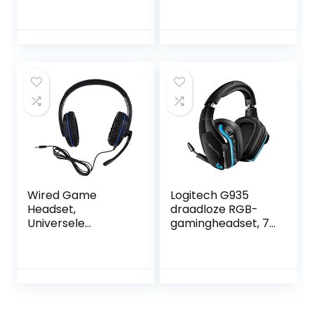
microfoon,
RGB-verlichting
compatibel met
Ruisonderdrukken
pc en
de microfoon
spelcomputers, in
Zachte Momory-
wit
oorbeschermers
voor pc
Wired Game
Logitech G935
Headset,
draadloze RGB-
Universele
gamingheadset, 7.1
dubbelzijdige
surround sound,
hoofdtelefoon met
DTS X 2.0, 50 mm
microfoon, 3,5 mm
Pro-G-drivers, 2,4
plug, voor
GHz,
PS4/voor
rockermicrofoon,
Slim/voor
pc/Mac/PS4/Ninte