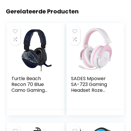
Gerelateerde Producten
Turtle Beach
SADES Mpower
Recon 70 Blue
SA-723 Gaming
Camo Gaming
Headset Roze
Headset – PS4,
Normaal
PS5, Nintendo
Switch, Xbox One
& PC