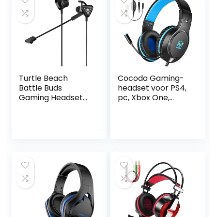
Turtle Beach
Cocoda Gaming-
Battle Buds
headset voor PS4,
Gaming Headset
pc, Xbox One,
Zwart/Zilver –
ruisonderdrukking,
Nintendo Switch,
professionele
Xbox One, PS4 en
over-ear
PS4 Pro
hoofdtelefoon met
microfoon en
volumeregeling,
3,5 mm headset,
gaming voor PS3,
laptop, Mac,
mobiele telefoon,
tablet switch