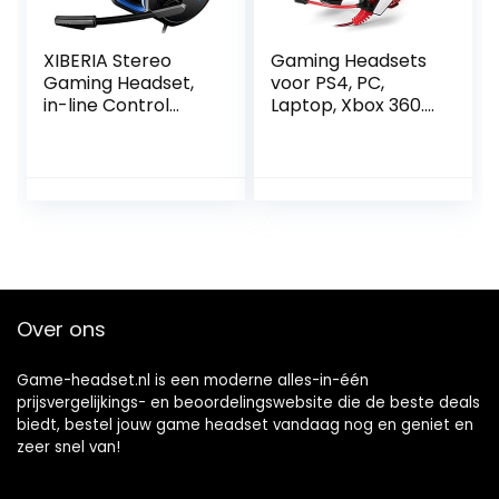
XIBERIA Stereo
Gaming Headsets
Gaming Headset,
voor PS4, PC,
in-line Control
Laptop, Xbox 360.
Headset, Gaming
Hoofdtelefoon
Hoofdtelefoon
voor oor GS700
Noise Cancelling
Red W/ Retail
Mic, Flexibele
Verpakking
Microfoon
Volumeregeling
Compatibel voor
PS4/Xbox
One/PC/Wii
Over ons
U/Switch/Laptop/
Video Game
Game-headset.nl is een moderne alles-in-één
prijsvergelijkings- en beoordelingswebsite die de beste deals
biedt, bestel jouw game headset vandaag nog en geniet en
zeer snel van!