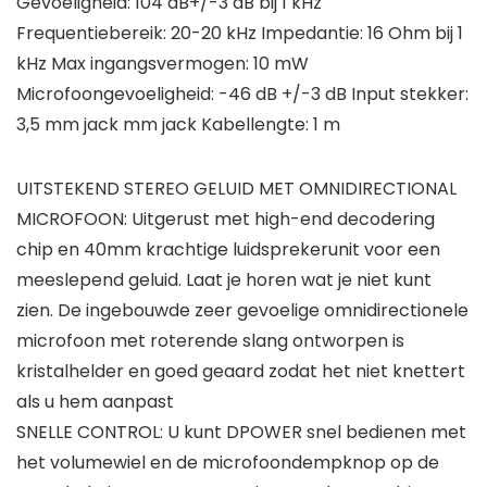
Gevoeligheid: 104 dB+/-3 dB bij 1 kHz
Frequentiebereik: 20-20 kHz Impedantie: 16 Ohm bij 1
kHz Max ingangsvermogen: 10 mW
Microfoongevoeligheid: -46 dB +/-3 dB Input stekker:
3,5 mm jack mm jack Kabellengte: 1 m
UITSTEKEND STEREO GELUID MET OMNIDIRECTIONAL
MICROFOON: Uitgerust met high-end decodering
chip en 40mm krachtige luidsprekerunit voor een
meeslepend geluid. Laat je horen wat je niet kunt
zien. De ingebouwde zeer gevoelige omnidirectionele
microfoon met roterende slang ontworpen is
kristalhelder en goed geaard zodat het niet knettert
als u hem aanpast
SNELLE CONTROL: U kunt DPOWER snel bedienen met
het volumewiel en de microfoondempknop op de