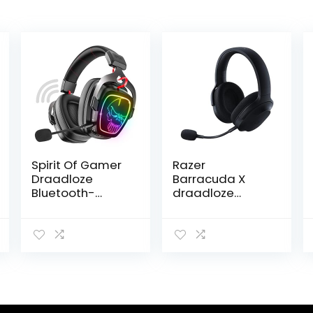
Spirit Of Gamer
Razer
Draadloze
Barracuda X
Bluetooth-
draadloze
gaming-
multi-platform
headset RGB |
gaming en
compatibel met
mobiele
PS5, PS4, Switch,
headset (model
PC & Mac |
2021): 250g
gamer-headset
ergonomisch
met microfoon
ontwerp –
ruisonderdrukkin
afneembare