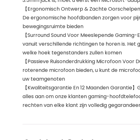
3.5mm jack is, moet u eerst een Microsoft-ada
【Ergonomisch Ontwerp & Zachte Oorschelpen Vo
De ergonomische hoofdbanden zorgen voor pijn
bewegingsruimte bieden
【Surround Sound Voor Meeslepende Gaming-Erv
vanuit verschillende richtingen te horen is. Het
welke hoek tegenstanders zullen komen
【Passieve Ruisonderdrukking Microfoon Voor 
roterende microfoon bieden, u kunt de microf
uw teamgenoten
【Kwaliteitsgarantie En 12 Maanden Garantie】G
alles aan om onze klanten gaming-hoofdtelefoo
rechten van elke klant zijn volledig gegarandee