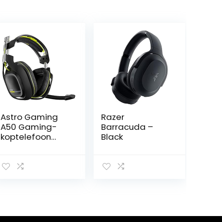
Astro Gaming
Razer
A50 Gaming-
Barracuda –
koptelefoon
Black
voor Xbox One
zwart.