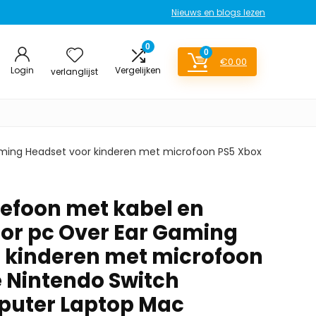
Nieuws en blogs lezen
0
0
€
0.00
Login
Vergelijken
verlanglijst
ming Headset voor kinderen met microfoon PS5 Xbox
efoon met kabel en
or pc Over Ear Gaming
 kinderen met microfoon
 Nintendo Switch
puter Laptop Mac