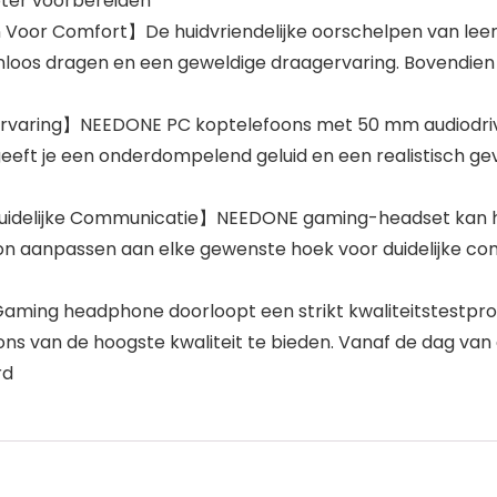
pter voorbereiden
or Comfort】De huidvriendelijke oorschelpen van leer e
loos dragen en een geweldige draagervaring. Bovendien
aring】NEEDONE PC koptelefoons met 50 mm audiodriver
 geeft je een onderdompelend geluid en een realistisch ge
Duidelijke Communicatie】NEEDONE gaming-headset kan h
oon aanpassen aan elke gewenste hoek voor duidelijke 
aming headphone doorloopt een strikt kwaliteitstestpr
ns van de hoogste kwaliteit te bieden. Vanaf de dag van
rd