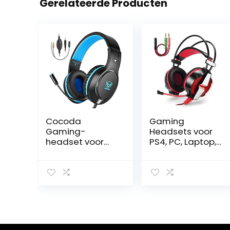
Gerelateerde Producten
Cocoda
Gaming
Gaming-
Headsets voor
headset voor
PS4, PC, Laptop,
PS4, pc, Xbox
Xbox 360.
One,
Hoofdtelefoon
ruisonderdrukkin
voor oor GS700
g, professionele
Red W/ Retail
over-ear
Verpakking
hoofdtelefoon
met microfoon
en