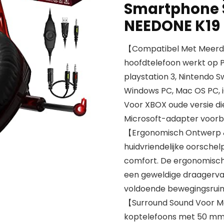
Smartphone S
NEEDONE K19
【Compatibel Met Meerd
hoofdtelefoon werkt op P
playstation 3, Nintendo S
Windows PC, Mac OS PC,
Voor XBOX oude versie di
Microsoft-adapter voorb
【Ergonomisch Ontwerp 
huidvriendelijke oorschel
comfort. De ergonomisch
een geweldige draagervar
voldoende bewegingsrui
【Surround Sound Voor 
koptelefoons met 50 mm 