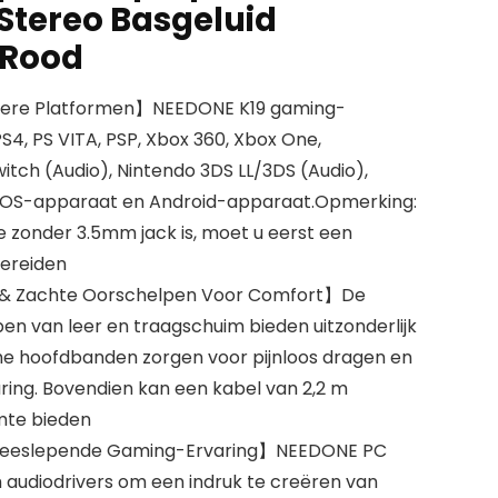
tereo Basgeluid
 Rood
ere Platformen】NEEDONE K19 gaming-
S4, PS VITA, PSP, Xbox 360, Xbox One,
witch (Audio), Nintendo 3DS LL/3DS (Audio),
 iOS-apparaat en Android-apparaat.Opmerking:
e zonder 3.5mm jack is, moet u eerst een
ereiden
& Zachte Oorschelpen Voor Comfort】De
pen van leer en traagschuim bieden uitzonderlijk
e hoofdbanden zorgen voor pijnloos dragen en
ing. Bovendien kan een kabel van 2,2 m
mte bieden
Meeslepende Gaming-Ervaring】NEEDONE PC
audiodrivers om een indruk te creëren van