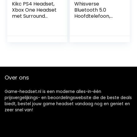
Kikc PS4 Headset,
Whisverse
Xbox One Headset
Bluetooth 5.0
met Surround
Hoofdtelefoon,
Stereo Gaming
Over-Ear
Headsets voor Soft
Draadloze
Memory
Hoofdtelefoon,
Oorbeschermers
voor Game
voor PC, PS5, PS4,
Console ,
Xbox X, PSP, Video
Computer (Rood)
Game, Laptop,
Mac. (Draaibare
oorschelp, opslag
Over ons
Swivel microfoon)
Game-headset.nl is een moderne alles-in-één
prijsvergelijkings- en beoordelingswebsite die de beste deals
biedt, bestel jouw game headset vandaag nog en geniet en
zeer snel van!