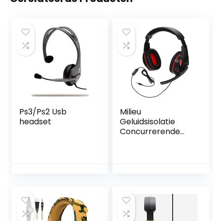
Ps3/Ps2 Usb
Milieu
headset
Geluidsisolatie
Concurrerende
Gaming Bedrade
Headset
Koptelefoon
40mm
Professionele
Game Hoorn
Hoofdtelefoon
voor PS4(Black
red)