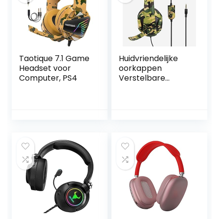
Taotique 7.1 Game
Huidvriendelijke
Headset voor
oorkappen
Computer, PS4
Verstelbare
hoofdband
Gaming
Koptelefoon
Gaming Headset
Competitieve
gaming, game-
accessoire, voor
PS4(Camouflage)