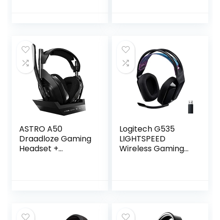
Microfoon 3D
hoofdtelefoon 7.1
Surround Sound
surround geluid
Hoofdtelefoon
lichtgewicht met
Ruisonderdrukking
microfoon voor
LED Lichten
Xbox voor PS4
voor pc (roze)
ASTRO A50
Logitech G535
Draadloze Gaming
LIGHTSPEED
Headset +
Wireless Gaming
Oplaadstation, 4e
Headset –
Generatie, Dolby
Lichtgewicht
Audio,
hoofdtelefoon
Game/Voice
voor over de oren,
Balance Control,
flip-to-
2.4 Ghz Wireless,
mutemicrofoon,
9m Bereik, Voor
stereo,