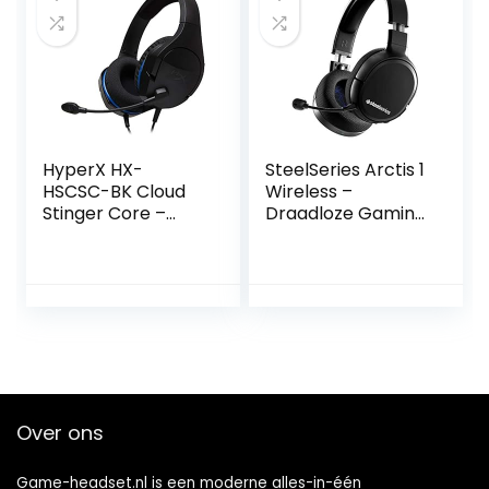
PS5, PS4, PC, Mac,
compatibel met
Zwart/Zilver
pc, PS4, PS5,
oplaadbaar via
USB – Zwart
HyperX HX-
SteelSeries Arctis 1
HSCSC-BK Cloud
Wireless –
Stinger Core –
Draadloze Gaming
consoles
Headset – USB-C
hoofdtelefoon
Draadloos –
Afneembare
ClearCast-
microfoon – PS5,
PS4, Nintendo
Switch, Android
(PlayStation)
Over ons
Game-headset.nl is een moderne alles-in-één