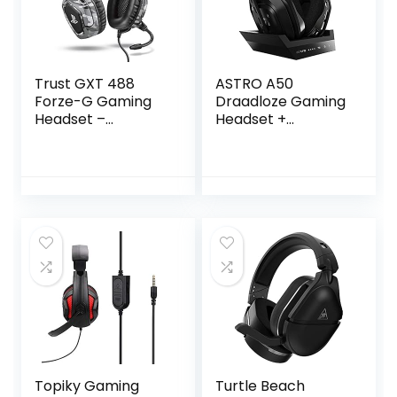
Trust GXT 488
ASTRO A50
Forze-G Gaming
Draadloze Gaming
Headset –
Headset +
Officially Licensed
Oplaadstation, 4e
for PlayStation –
Generatie, Dolby
Headset met
Audio,
Opvouwbare
Game/Voice
Microfoon voor
Balance Control,
PS4 en PS5, In-line
2.4 Ghz Wireless,
Volumeregeling,
9m Bereik, Voor
Zachte
PS5, PS4, PC, Mac,
Oorkussens, Kabel
Zwart/Zilver
van 1.2m – Grijs
Topiky Gaming
Turtle Beach