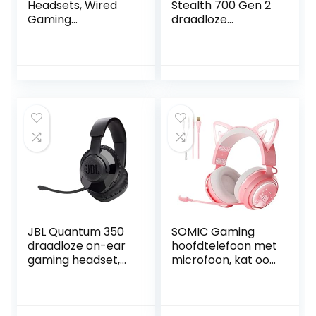
Headsets, Wired
Stealth 700 Gen 2
Gaming
draadloze
Hoofdtelefoon
gamingheadset
met 40mm
voor PS4 en PS5
Professionele
Game Horn,
Stereo Bass Geluid,
Stretchable
Hoofdband,
Ruisonderdrukken
de Headset met
Microfoon, voor
PS4/PC/Laptop,
enz, Zwart/Rood
JBL Quantum 350
SOMIC Gaming
draadloze on-ear
hoofdtelefoon met
gaming headset,
microfoon, kat oor
met afneembare
hoofdtelefoon, 3,5
microfoon,
mm bedrade
surround sound,
hoofdtelefoon met