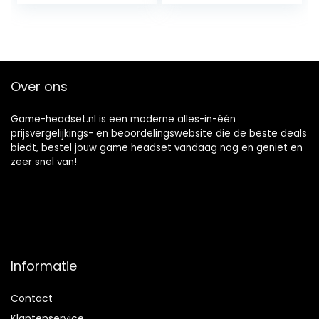
2.4GHz-
intrekbare
connectiviteit,
microfoon
voor pc, Mac,
ruisonderdrukking,
Xbox, Playstation,
voor Xbox One,
Nintendo Switch,
PS5, PS4, PC, roze
mobiel en VR
Over ons
Game-headset.nl is een moderne alles-in-één
prijsvergelijkings- en beoordelingswebsite die de beste deals
biedt, bestel jouw game headset vandaag nog en geniet en
zeer snel van!
Informatie
Contact
Klantenservice