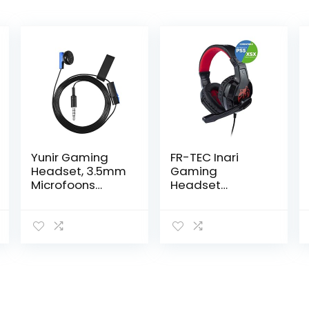
Yunir Gaming
FR-TEC Inari
Headset, 3.5mm
Gaming
Microfoons
Headset
Game
bedraad met
Oordopjes Mono
3,5 mm plug
Chat Headset
and play mini
in-Ear
jack en
Hoofdtelefoon
geluidsisolatie
met Microfoons,
voor PS4, PS5,
voor Sony
Xbox Series S|X,
Playstation 4
PC, Mac en