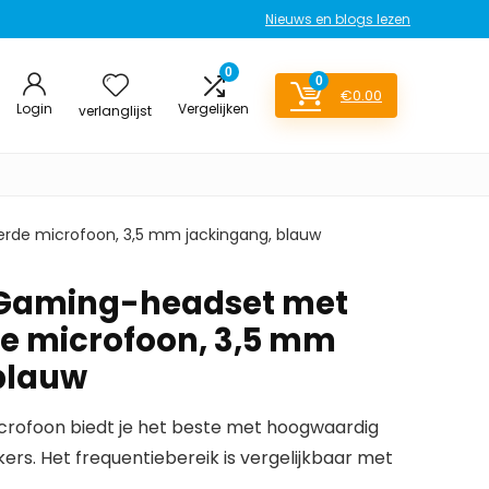
Nieuws en blogs lezen
0
0
€
0.00
Login
Vergelijken
verlanglijst
de microfoon, 3,5 mm jackingang, blauw
Gaming-headset met
e microfoon, 3,5 mm
blauw
crofoon biedt je het beste met hoogwaardig
ers. Het frequentiebereik is vergelijkbaar met