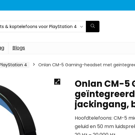
s & koptelefoons voor PlayStation 4
ag
Blogs
PlayStation 4
Onlan CM-5 Gaming-headset met geïntegreer
Onlan CM-5 
geïntegreerd
jackingang, 
Hoofdtelefoons: CM-5 mi
geluid en 50 mm luidsprek
20 Hz – 20.000 Hz.