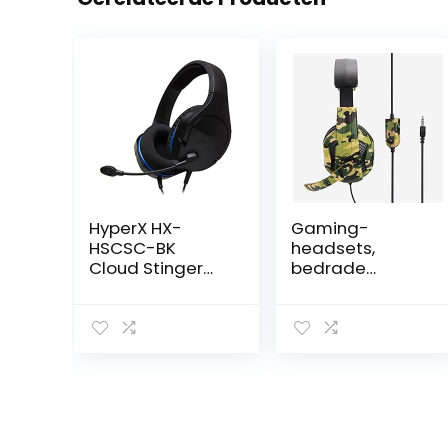
HyperX HX-
Gaming-
HSCSC-BK
headsets,
Cloud Stinger
bedrade
Core – consoles
gaming-
hoofdtelefoon
hoofdtelefoon
met
professionele
game-hoorn
van 40 mm,
stereobasgeluid
, rekbare