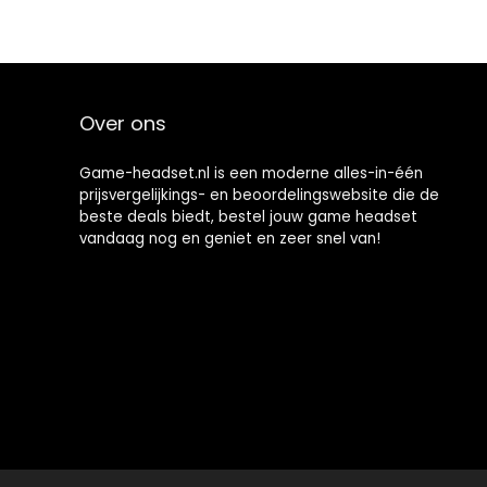
hoofdband,
ruisonderdrukke
nde headset
met microfoon,
voor PS4 / pc /
laptop enz.
Over ons
(Camouflage)
Game-headset.nl is een moderne alles-in-één
prijsvergelijkings- en beoordelingswebsite die de
beste deals biedt, bestel jouw game headset
vandaag nog en geniet en zeer snel van!