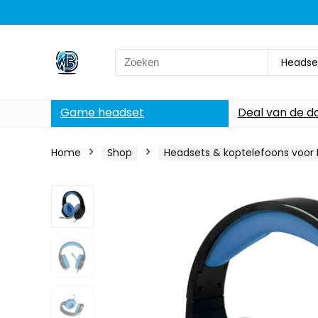
Search
Headset
for:
Game headset
Deal van de d
Home
Shop
Headsets & koptelefoons voor 