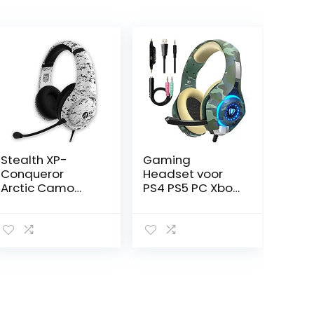
Stealth XP-
Gaming
Conqueror
Headset voor
Arctic Camo
PS4 PS5 PC Xbox
Multi Format
One, PS4
Stereo Gaming
Headset met
Headset
Microfoon 3D
Surround Sound
Hoofdtelefoon
Ruisonderdrukki
ng LED Lichten