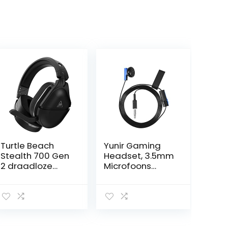
Turtle Beach
Yunir Gaming
Stealth 700 Gen
Headset, 3.5mm
2 draadloze
Microfoons
gamingheadset
Game
voor PS4 en PS5
Oordopjes Mono
Chat Headset
in-Ear
Hoofdtelefoon
met Microfoons,