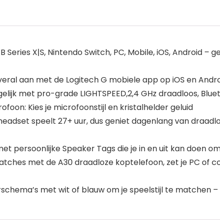
B Series X|S, Nintendo Switch, PC, Mobile, iOS, Android – 
n overal aan met de Logitech G mobiele app op iOS en Andr
gelijk met pro-grade LIGHTSPEED,2,4 GHz draadloos, Blue
n: Kies je microfoonstijl en kristalhelder geluid
eadset speelt 27+ uur, dus geniet dagenlang van draadloze
t persoonlijke Speaker Tags die je in en uit kan doen om 
 matches met de A30 draadloze koptelefoon, zet je PC of c
eurschema’s met wit of blauw om je speelstijl te matchen –