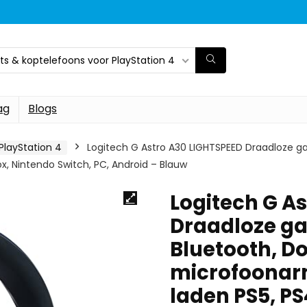
s & koptelefoons voor PlayStation 4
ag
Blogs
PlayStation 4
Logitech G Astro A30 LIGHTSPEED Draadloze 
x, Nintendo Switch, PC, Android – Blauw
Logitech G A
Draadloze g
Bluetooth, D
microfoonarm
laden PS5, PS