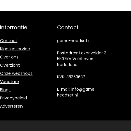
voor Sony
Playstation 4
PS4 Controller
Informatie
Contact
Contact
game-headset.nl
Klantenservice
Postadres: Lakenvelder 3
Over ons
5507KV Veldhoven
Nederland
Overzicht
Onze webshops
KVK: 88360687
Vacature
E-mail:
info@game-
Blogs
headset.nl
Privacybeleid
Adverteren