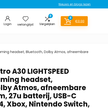
Nieuws en blogs lezen
0
0
€
0.00
Login
Vergelijken
verlanglijst
gaming headset, Bluetooth, Dolby Atmos, afneembare
stro A30 LIGHTSPEED
aming headset,
olby Atmos, afneembare
, 27u batterij, USB-C
4, Xbox, Nintendo Switch,