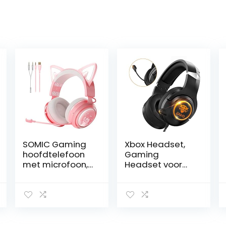
SOMIC Gaming
Xbox Headset,
hoofdtelefoon
Gaming
met microfoon,
Headset voor
kat oor
PS4, Xbox One,
hoofdtelefoon,
Nintendo Switch,
3,5 mm
PC, Mac, Laptop,
bedrade
Over Ear
hoofdtelefoon
Gaming
met intrekbare
Hoofdtelefoon