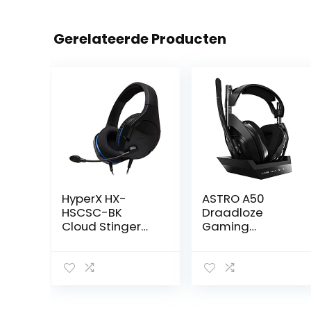
Gerelateerde Producten
HyperX HX-
ASTRO A50
HSCSC-BK
Draadloze
Cloud Stinger
Gaming
Core – consoles
Headset +
hoofdtelefoon
Oplaadstation,
4e Generatie,
Dolby Audio,
Game/Voice
Balance Control,