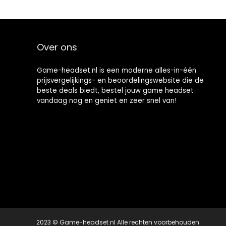
2.4 Ghz Wireless,
9m Bereik, Voor
PS5, PS4, PC,
Mac,
Over ons
Zwart/Zilver
Game-headset.nl is een moderne alles-in-één
prijsvergelijkings- en beoordelingswebsite die de
beste deals biedt, bestel jouw game headset
vandaag nog en geniet en zeer snel van!
2023 © Game-headset.nl Alle rechten voorbehouden