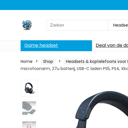
Search
Headset
for:
Game headset
Deal van de d
Home
Shop
Headsets & koptelefoons voor 
microfoonarm, 27u batterij, USB-C laden PS5, PS4, Xbo