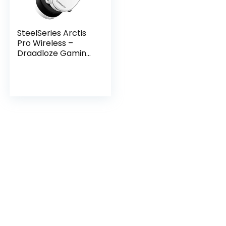
SteelSeries Arctis
Pro Wireless –
Draadloze Gaming
Headset – Hi-Res
luidsprekerstuurpr
ogramma’s –
Tweevoudig
draadloos (2.4G &
Bluetooth) – Wit