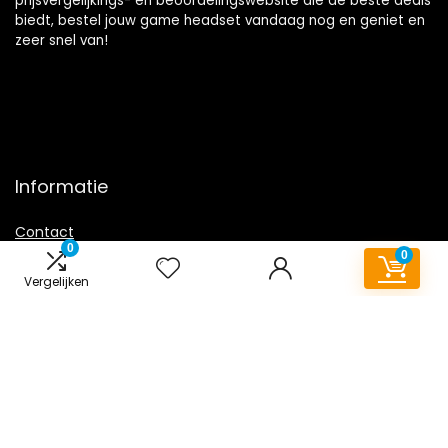
prijsvergelijkings- en beoordelingswebsite die de beste deals
biedt, bestel jouw game headset vandaag nog en geniet en
zeer snel van!
Informatie
Contact
0
0
Klantenservice
Vergelijken
Over ons
Overzicht
Onze webshops
Vacature
Blogs
Privacybeleid