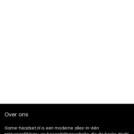
Over ons
Game-headset.nl is een moderne alles-in-één