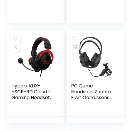
met microfoon
Multifunctionele
LED licht Noise
RGB-verlichting
Cancelling Over
Ruisonderdrukken
Ear Compatibel
de microfoon
met Nintendo
Zachte Momory-
Switch Games
oorbeschermers
Laptop Mac PS4
voor pc
(Camouflage
Green)
Hyperx KHX-
PC Game
HSCP-RD Cloud II
Headsets, Zachte
Gaming Headset,
Eiwit Oorkussens
USB, 7.1 Virtual
Ergonomisch
Surround Sound,
Ontwerp Hoge
Audio Control Box,
Gevoeligheid
Rood/Zwart
Bedrade Gaming
Headset High