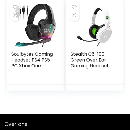
Definition voor
Win8.1 voor Win 7
voor Win 10 voor
Win8
Soulbytes Gaming
Stealth C6-100
Headset PS4 PS5
Green Over Ear
PC Xbox One
Gaming Headset
Switch
PS4/PS5, XBOX,
Hoofdtelefoon
Nintendo Switch,
met Microfoon
PC met flexibele
Dynamische RGB
microfoon, 3,5 mm
LED Effect Gamer
Jack, 1,5 m kabel,
Headsets voor
lichtgewicht,
Computer Laptop
comfortabel en
3.5mm Bedrade
duurzaam
Stereo Bass Over
Over ons
Ear Mic Gaming
Hoofdtelefoon