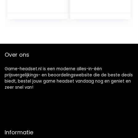
+ Isolation – Hoge
hoofdtelefoon met
kwaliteit Sound +
microfoon, 3,5 mm
PS5 -headset met
plug, voor
Sonore Bass – voor
PS4/voor
pc, PlayStation,
Slim/voor
videogames
Pro/voor ONES
[Nieuwe-versie]
X/voor Schakelaar
Over ons
Game-headset.nl is een moderne alles-in-één
prijsvergelijkings- en beoordelingswebsite die de beste deals
biedt, bestel jouw game headset vandaag nog en geniet en
zeer snel van!
Informatie