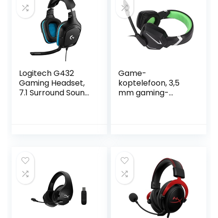
Logitech G432
Game-
Gaming Headset,
koptelefoon, 3,5
7.1 Surround Sound,
mm gaming-
DTS Headphone:X
headset
2.0, 50mm audio
Omnidirectioneel
drivers, USB en
RGB-effect Stereo
3.5mm audio jack,
bewegende spoel
flip-to-mute
met
microfoon,
volumeregeling
PC/Mac/Xbox
voor Xbox voor
One/PS4/Nintendo
PS4
SWitch – Zwart