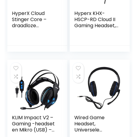
HyperX Cloud
Hyperx KHX-
Stinger Core –
HSCP-RD Cloud II
draadloze
Gaming Headset,
gamingheadset,
USB, 7.1 Virtual
voor pc, 7.1
Surround Sound,
surround sound,
Audio Control Box,
ruisonderdrukkend
Rood/Zwart
e microfoon,
lichtgewicht
KLIM Impact V2 –
Wired Game
Gaming -headset
Headset,
en Mikro (USB) –
Universele
7.1 Surround Sound
dubbelzijdige