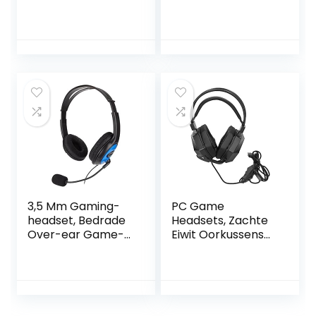
gamingheadset,
XBOX /PS4/PS5
voor pc, 7.1
Headsets met
surround sound,
50MM Driver,
ruisonderdrukkend
Surround Sound &
e microfoon,
HD Microfoon,
lichtgewicht
XBOX One Gaming
Overear
Hoofdtelefoon
voor Computer
Laptop, Zwart
(H2010d)
3,5 Mm Gaming-
PC Game
headset, Bedrade
Headsets, Zachte
Over-ear Game-
Eiwit Oorkussens
koptelefoon met
Ergonomisch
Ruisonderdrukken
Ontwerp Hoge
de Microfoon,
Gevoeligheid
Dempen met één
Bedrade Gaming
Knop, Compatibel
Headset High