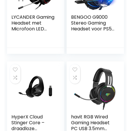
LYCANDER Gaming
BENGOO G9000
Headset met
Stereo Gaming
Microfoon LED
Headset voor PS5
Licht, 3.5mm
PS4, PC, Xbox One
ingang – voor PC,
Controller, Noise
PS4, Xbox One,
Cancelling Over
Nintendo Switch
Ear Hoofdtelefoon
en meer – LGH-
met Microfoon,
904
LED Licht, Bass
Surround, Zachte
Geheugen
Oorbeschermers
voor Laptop Mac
Nintendo PS3
HyperX Cloud
havit RGB Wired
Stinger Core –
Gaming Headset
draadloze
PC USB 3.5mm