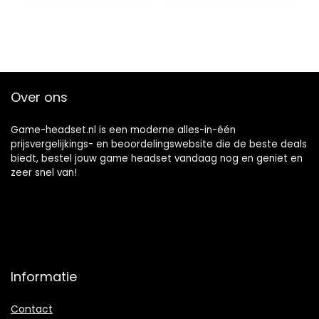
met Pc, voor PS4,
Definition voor
voor Xbox One,
Win8.1 voor Win 7
Laptop
voor Win 10 voor
Win8
Over ons
Game-headset.nl is een moderne alles-in-één
prijsvergelijkings- en beoordelingswebsite die de beste deals
biedt, bestel jouw game headset vandaag nog en geniet en
zeer snel van!
Informatie
Contact