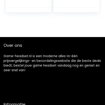
Surround Sound,
Nintendo Switch,
Audio Control Box,
PC met flexibele
Rood/Zwart
microfoon, 3,5 mm
Jack, 1,5 m kabel,
lichtgewicht,
comfortabel en
duurzaam
Over ons
Game-headset.nl is een moderne alles-in-één
prijsvergelijkings- en beoordelingswebsite die de beste deals
biedt, bestel jouw game headset vandaag nog en geniet en
zeer snel van!
Informatie