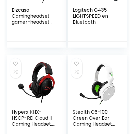
Bizcasa
Logitech G435
Gamingheadset,
LIGHTSPEED en
gamer-headset
Bluetooth
met microfoon,
draadloze gaming
ruisonderdrukking,
headset –
led, stereo-lamp,
Lichtgewicht,
gaminghoofdtelef
over-ear,
oon, voor
ingebouwde
PS4/Xbox
microfoons, 18 uur
One/PC/Mac/Nint
batterij,
endo
compatibel met
Switch/computer/
Dolby Atmos, PC,
tablet/smartphon
PS4, PS5, mobiel –
e
Wit
Hyperx KHX-
Stealth C6-100
HSCP-RD Cloud II
Green Over Ear
Gaming Headset,
Gaming Headset
USB, 7.1 Virtual
PS4/PS5, XBOX,