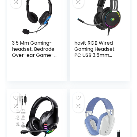
3,5 Mm Gaming-
havit RGB Wired
headset, Bedrade
Gaming Headset
Over-ear Game-
PC USB 3.5mm
koptelefoon met
XBOX /PS4/PS5
Ruisonderdrukken
Headsets met
de Microfoon,
50MM Driver,
Dempen met één
Surround Sound &
Knop, Compatibel
HD Microfoon,
met Pc, voor PS4,
XBOX One Gaming
voor Xbox One,
Overear
Laptop
Hoofdtelefoon
voor Computer
Laptop, Zwart
(H2010d)