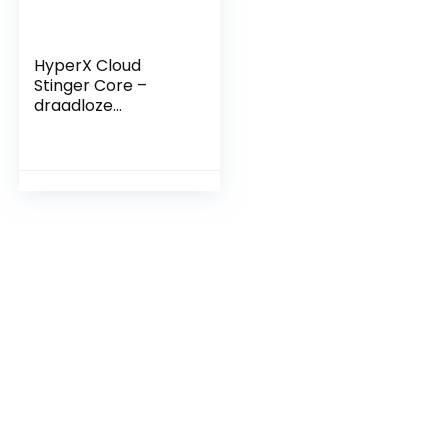
HyperX Cloud
Stinger Core –
draadloze
gamingheadset,
voor pc, 7.1
surround sound,
ruisonderdrukkend
e microfoon,
lichtgewicht