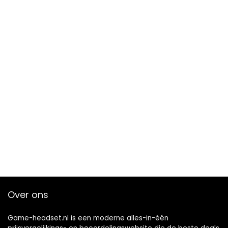
Over ons
Game-headset.nl is een moderne alles-in-één