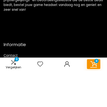
prijsvergelijkings- en beoordelingswebsite die de beste deals
biedt, bestel jouw game headset vandaag nog en geniet en
zeer snel van!
Informatie
Contact
0
0
Klantenservice
Vergelijken
Over ons
Overzicht
Onze webshops
Vacature
Blogs
Privacybeleid