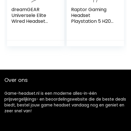
dreamGEAR
Raptor Gaming
Universele Elite
Headset
Wired Headset
Playstation 5 H200
voor PS4, Xbox
zwart 3,5 jack
One, PS3, Xbox 360,
WiiU en PC –
PlayStation 4
Over ons
Game-headset.nl is een moderne alles-in-één
prijsvergelijkings- en beoordelingswebsite die de beste deals
biedt, bestel jouw game headset vandaag nog en geniet en
zeer snel van!