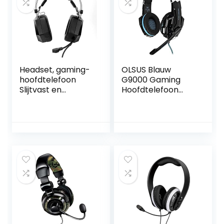
Headset, gaming-
OLSUS Blauw
hoofdtelefoon
G9000 Gaming
Slijtvast en
Hoofdtelefoon
duurzaam Pas het
3.5mm Game
-verlichtingseffect
Headset
voor games vrij
Hoofdband voor
aan
PS4 met
Microfoon LED
Licht