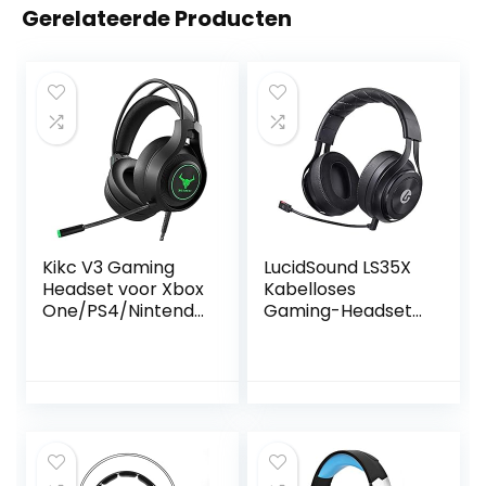
Gerelateerde Producten
Kikc V3 Gaming
LucidSound LS35X
Headset voor Xbox
Kabelloses
One/PS4/Nintendo
Gaming-Headset
Switch/PC/Laptop,
mit Surround-
3,5 mm Stereo
Sound Offiziell
Hoofdtelefoon
lizenziert für Xbox,
met
Kopfhörer
ruisonderdrukkend
e microfoon en
volumeregeling -
zwart + oranje