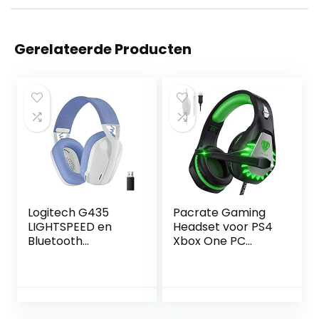
Gerelateerde Producten
Logitech G435
Pacrate Gaming
LIGHTSPEED en
Headset voor PS4
Bluetooth
Xbox One PC
draadloze gaming
Hoofdtelefoon
headset –
met Microfoon 3.5
Lichtgewicht,
mm Noise
over-ear,
Cancelling LED
ingebouwde
Licht Compatibel