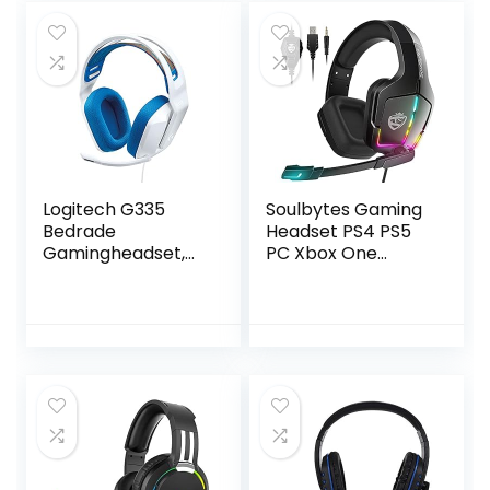
microfoons, 18 uur
met Nintendo
batterij,
Switch Games
compatibel met
Laptop Mac
Dolby Atmos, PC,
PS4, PS5, mobiel –
Wit
Logitech G335
Soulbytes Gaming
Bedrade
Headset PS4 PS5
Gamingheadset,
PC Xbox One
Flip-to-Mute-
Switch
Microfoon, 3,5 mm
Hoofdtelefoon
Audio-Aansluiting,
met Microfoon
Traagschuim
Dynamische RGB
Oorkussens,
LED Effect Gamer
Lichtgewicht,
Headsets voor
Compatible met
Computer Laptop
PC, PlayStation,
3.5mm Bedrade
Xbox, Nintendo
Stereo Bass Over
Switch – Wit
Ear Mic Gaming