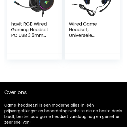
Hoofdtelefoon
havit RGB Wired
Wired Game
Gaming Headset
Headset,
PC USB 3.5mm
Universele
XBOX /PS4/PS5
dubbelzijdige
Headsets met
hoofdtelefoon met
50MM Driver,
microfoon, 3,5 mm
Surround Sound &
plug, voor
HD Microfoon,
PS4/voor
XBOX One Gaming
Slim/voor
Overear
Pro/voor ONES
Hoofdtelefoon
X/voor Schakelaar
voor Computer
Over ons
Laptop, Zwart
(H2010d)
Game-headset.nl is een moderne alles-in-één
prijsvergelijkings- en beoordelingswebsite die de beste deals
biedt, bestel jouw game headset vandaag nog en geniet en
zeer snel van!