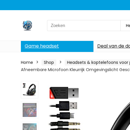
Search
H
for:
Game headset
Deal van de d
Home
Shop
Headsets & koptelefoons voor
Afneembare Microfoon Kleurrijk Omgevingslicht Geschi