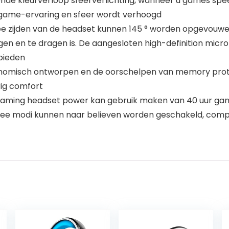
llende kleurverloop sfeerverlichting, wanneer u games spe
game-ervaring en sfeer wordt verhoogd
zijden van de headset kunnen 145 ° worden opgevouwen
gen en te dragen is. De aangesloten high-definition micr
bieden
nomisch ontworpen en de oorschelpen van memory prote
rig comfort
: gaming headset power kan gebruik maken van 40 uur g
wee modi kunnen naar believen worden geschakeld, compat