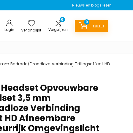
Nieuws en blogs lezen
0
0
€
0.00
Login
Vergelijken
verlanglijst
m Bedrade/Draadloze Verbinding Trillingseffect HD
 Headset Opvouwbare
set 3,5 mm
adloze Verbinding
ect HD Afneembare
eurrijk Omgevingslicht