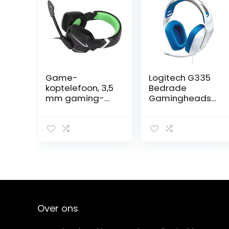
Game-
Logitech G335
koptelefoon, 3,5
Bedrade
mm gaming-
Gamingheadset
headset
, Flip-to-Mute-
Omnidirectione
Microfoon, 3,5
el RGB-effect
mm Audio-
Stereo
Aansluiting,
bewegende
Traagschuim
spoel met
Oorkussens,
volumeregeling
Lichtgewicht,
voor Xbox voor
Compatible met
PS4
PC, PlayStation,
Xbox, Nintendo
Over ons
Switch – Wit