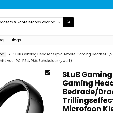
eadsets & koptelefoons voor pc
ag
Blogs
 pc
SLuB Gaming Headset Opvouwbare Gaming Headset 3,5 m
kt voor PC, PS4, PS5, Schakelaar (zwart)
SLuB Gaming
Gaming Head
Bedrade/Dra
Trillingseff
Microfoon Kl