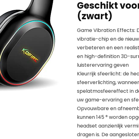
Geschikt voor
(zwart)
Game Vibration Effects:
vibratie-chip en de nieu
verbeteren en een realis
en high-definition 3D-su
luisterervaring geven
Kleurrijk sfeerlicht: de h
sfeerverlichting, wanneer
spelatmosfeereffect in 
uw game-ervaring en sfe
Opvouwbare en afneembar
kunnen 145 ° worden opg
headset aanzienlijk verm
dragen is. De aangeslote