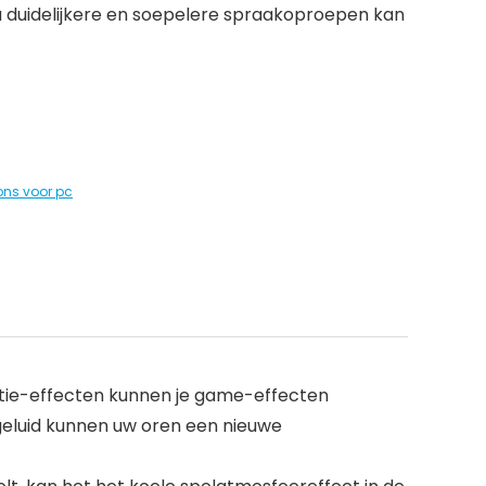
u duidelijkere en soepelere spraakoproepen kan
ons voor pc
atie-effecten kunnen je game-effecten
geluid kunnen uw oren een nieuwe