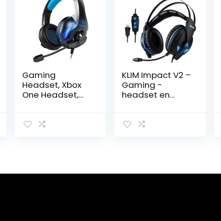
Gaming
KLIM Impact V2 –
Headset, Xbox
Gaming -
One Headset,
headset en
Yinsan PS4
Mikro (USB) – 7.1
Headset
Surround Sound
Surround Stereo
+ Isolation –
Gaming
Hoge kwaliteit
Hoofdtelefoon
Sound + PS5 -
met Microfoon &
headset met
LED Licht,
Sonore Bass –
Compatibel met
voor pc,
PC/PS4/Xbox
PlayStation,
One/Switch
videogames
(USB-
[Nieuwe-versie]
verlengkabel