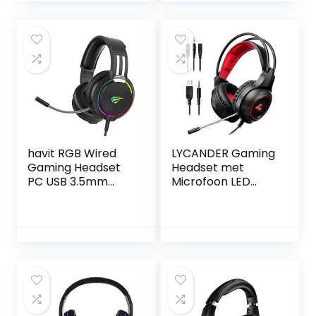
flip-to-mute
Cloud Sliver
microfoon,
Gaming Headset
PC/Mac/Xbox
One/PS4/Nintendo
SWitch – Zwart
havit RGB Wired
LYCANDER Gaming
Gaming Headset
Headset met
PC USB 3.5mm
Microfoon LED
XBOX /PS4/PS5
Licht, 3.5mm
Headsets met
ingang – voor PC,
50MM Driver,
PS4, Xbox One,
Surround Sound &
Nintendo Switch
HD Microfoon,
en meer – LGH-
XBOX One Gaming
904
Overear
Hoofdtelefoon
voor Computer