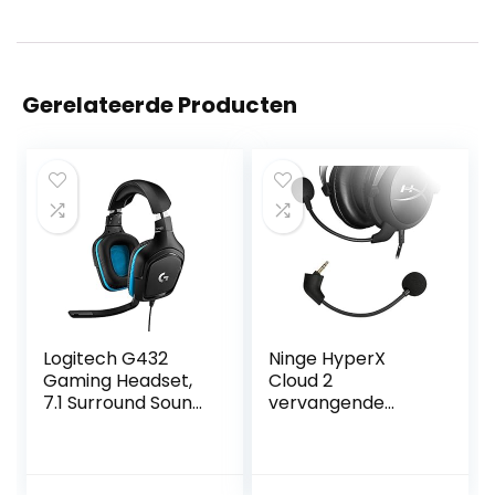
Gerelateerde Producten
Logitech G432
Ninge HyperX
Gaming Headset,
Cloud 2
7.1 Surround Sound,
vervangende
DTS Headphone:X
microfoon 3,5 mm
2.0, 50mm audio
game microfoon
drivers, USB en
boom voor HyperX
3.5mm audio jack,
CloudX I&II Core