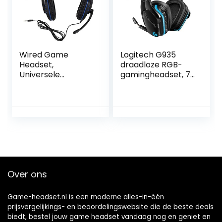
Laptop, Zwart
(H2010d)
Wired Game
Logitech G935
Headset,
draadloze RGB-
Universele
gamingheadset, 7.1
dubbelzijdige
surround sound,
hoofdtelefoon met
DTS X 2.0, 50 mm
microfoon, 3,5 mm
Pro-G-drivers, 2,4
plug, voor
GHz,
PS4/voor
rockermicrofoon,
Slim/voor
pc/Mac/PS4/Ninte
Pro/voor ONES
ndo Switch, zwart
X/voor Schakelaar
Over ons
Game-headset.nl is een moderne alles-in-één
prijsvergelijkings- en beoordelingswebsite die de beste deals
biedt, bestel jouw game headset vandaag nog en geniet en