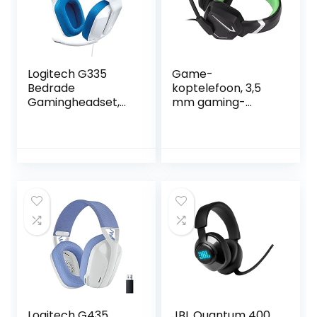
voor Laptop Mac
Nintendo PS3
Logitech G335
Game-
Bedrade
koptelefoon, 3,5
Gamingheadset,
mm gaming-
Flip-to-Mute-
headset
Microfoon, 3,5 mm
Omnidirectioneel
Audio-Aansluiting,
RGB-effect Stereo
Traagschuim
bewegende spoel
Oorkussens,
met
Lichtgewicht,
volumeregeling
Compatible met
voor Xbox voor
PC, PlayStation,
PS4
Xbox, Nintendo
Switch – Wit
Logitech G435
JBL Quantum 400,