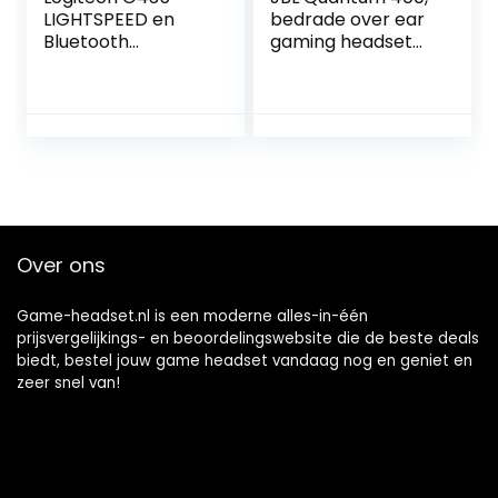
LIGHTSPEED en
bedrade over ear
Bluetooth
gaming headset
draadloze gaming
met microfoon,
headset –
compatibel met
Lichtgewicht,
meerdere
over-ear,
plaforms, in zwart
ingebouwde
microfoons, 18 uur
batterij,
compatibel met
Dolby Atmos, PC,
Over ons
PS4, PS5, mobiel –
Wit
Game-headset.nl is een moderne alles-in-één
prijsvergelijkings- en beoordelingswebsite die de beste deals
biedt, bestel jouw game headset vandaag nog en geniet en
zeer snel van!