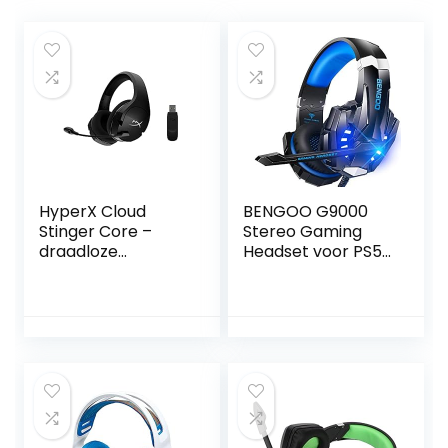
HyperX Cloud
BENGOO G9000
Stinger Core –
Stereo Gaming
draadloze
Headset voor PS5
gamingheadset,
PS4, PC, Xbox One
voor pc, 7.1
Controller, Noise
surround sound,
Cancelling Over
ruisonderdrukkend
Ear Hoofdtelefoon
e microfoon,
met Microfoon,
lichtgewicht
LED Licht, Bass
Surround, Zachte
Geheugen
Oorbeschermers