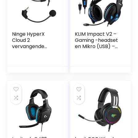
Ninge HyperX
KLIM Impact V2 –
Cloud 2
Gaming -headset
vervangende
en Mikro (USB) –
microfoon 3,5 mm
7.1 Surround Sound
game microfoon
+ Isolation – Hoge
boom voor HyperX
kwaliteit Sound +
CloudX I&II Core
PS5 -headset met
Cloud Sliver
Sonore Bass – voor
Gaming Headset
pc, PlayStation,
videogames
[Nieuwe-versie]