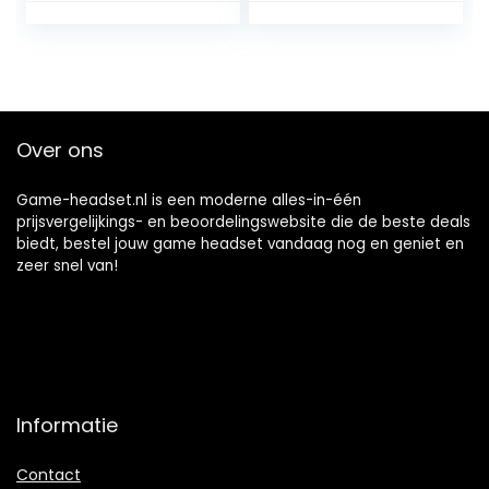
Bedrade Gaming
GHz,
Headset High
rockermicrofoon,
Definition voor
pc/Mac/PS4/Ninte
Win8.1 voor Win 7
ndo Switch, zwart
voor Win 10 voor
Win8
Over ons
Game-headset.nl is een moderne alles-in-één
prijsvergelijkings- en beoordelingswebsite die de beste deals
biedt, bestel jouw game headset vandaag nog en geniet en
zeer snel van!
Informatie
Contact