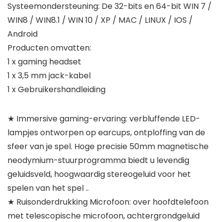
Systeemondersteuning: De 32-bits en 64-bit WIN 7 /
WIN8 / WIN8.1 / WIN 10 / XP / MAC / LINUX / IOS /
Android
Producten omvatten:
1 x gaming headset
1 x 3,5 mm jack-kabel
1 x Gebruikershandleiding
★ Immersive gaming-ervaring: verbluffende LED-
lampjes ontworpen op earcups, ontploffing van de
sfeer van je spel. Hoge precisie 50mm magnetische
neodymium-stuurprogramma biedt u levendig
geluidsveld, hoogwaardig stereogeluid voor het
spelen van het spel ..
★ Ruisonderdrukking Microfoon: over hoofdtelefoon
met telescopische microfoon, achtergrondgeluid