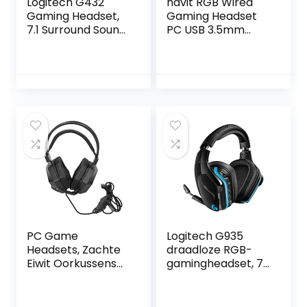
Logitech G432
havit RGB Wired
Gaming Headset,
Gaming Headset
7.1 Surround Sound,
PC USB 3.5mm
DTS Headphone:X
XBOX /PS4/PS5
2.0, 50mm audio
Headsets met
drivers, USB en
50MM Driver,
3.5mm audio jack,
Surround Sound &
flip-to-mute
HD Microfoon,
microfoon,
XBOX One Gaming
PC/Mac/Xbox
Overear
One/PS4/Nintendo
Hoofdtelefoon
SWitch – Zwart
voor Computer
Laptop, Zwart
(H2010d)
PC Game
Logitech G935
Headsets, Zachte
draadloze RGB-
Eiwit Oorkussens
gamingheadset, 7.1
Ergonomisch
surround sound,
Ontwerp Hoge
DTS X 2.0, 50 mm
Gevoeligheid
Pro-G-drivers, 2,4