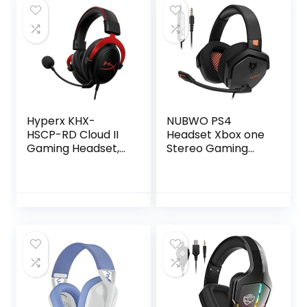
PC/PS4/Xbox
One/Switch (USB-
verlengkabel
bevat), Blauw
Hyperx KHX-
NUBWO PS4
HSCP-RD Cloud II
Headset Xbox one
Gaming Headset,
Stereo Gaming
USB, 7.1 Virtual
Hoofdtelefoon
Surround Sound,
met
Audio Control Box,
Ruisonderdrukking
Rood/Zwart
met in-line
Controle voor
PS4/Xbox 1/PC