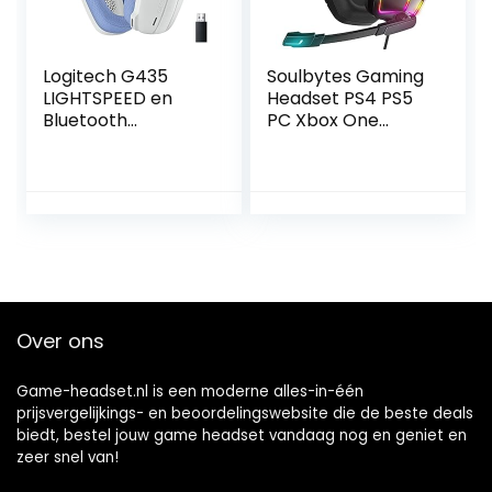
Logitech G435
Soulbytes Gaming
LIGHTSPEED en
Headset PS4 PS5
Bluetooth
PC Xbox One
draadloze gaming
Switch
headset –
Hoofdtelefoon
Lichtgewicht,
met Microfoon
over-ear,
Dynamische RGB
ingebouwde
LED Effect Gamer
microfoons, 18 uur
Headsets voor
batterij,
Computer Laptop
compatibel met
3.5mm Bedrade
Dolby Atmos, PC,
Stereo Bass Over
Over ons
PS4, PS5, mobiel –
Ear Mic Gaming
Wit
Hoofdtelefoon
Game-headset.nl is een moderne alles-in-één
prijsvergelijkings- en beoordelingswebsite die de beste deals
biedt, bestel jouw game headset vandaag nog en geniet en
zeer snel van!