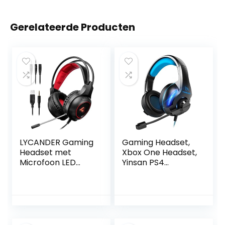
Gerelateerde Producten
LYCANDER Gaming
Gaming Headset,
Headset met
Xbox One Headset,
Microfoon LED
Yinsan PS4
Licht, 3.5mm
Headset Surround
ingang – voor PC,
Stereo Gaming
PS4, Xbox One,
Hoofdtelefoon
Nintendo Switch
met Microfoon &
en meer – LGH-
LED Licht,
904
Compatibel met