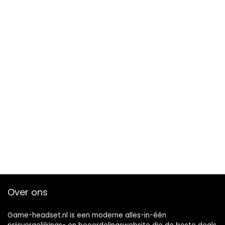
Over ons
Game-headset.nl is een moderne alles-in-één