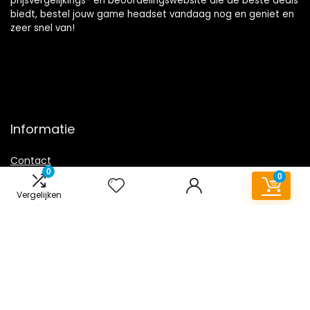
prijsvergelijkings- en beoordelingswebsite die de beste deals
biedt, bestel jouw game headset vandaag nog en geniet en
zeer snel van!
Informatie
Contact
0
0
Klantenservice
Vergelijken
Over ons
Overzicht
Onze webshops
Vacature
Blogs
Privacybeleid