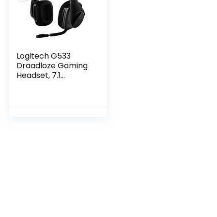
Logitech G533
Draadloze Gaming
Headset, 7.1
Surround sound,
DTS Headphone:X,
40mm Pro-G
drivers, Noise
Cancelling
Microfoon, 2.4GHz
draadloos,
Lichtgewicht,
Batterijduur 15 uur,
PC/Mac – Zwart