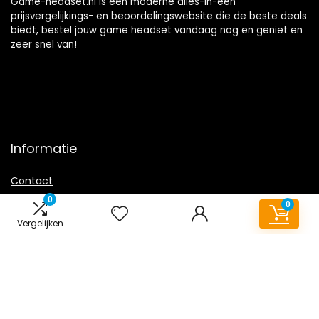
Game-headset.nl is een moderne alles-in-één
prijsvergelijkings- en beoordelingswebsite die de beste deals
biedt, bestel jouw game headset vandaag nog en geniet en
zeer snel van!
Informatie
Contact
Klantenservice
0
0
Over ons
Vergelijken
Overzicht
Onze webshops
Vacature
Blogs