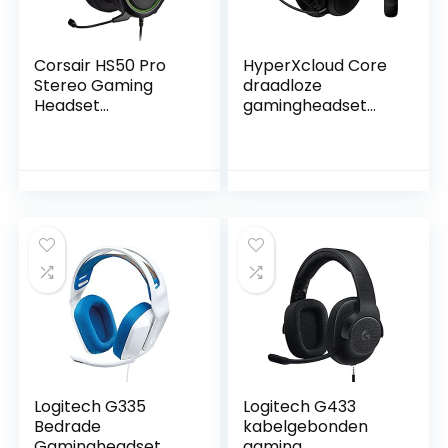
Corsair HS50 Pro
HyperXcloud Core
Stereo Gaming
draadloze
Headset
gamingheadset
(Geheugenschuim
voor pc, DTS-
oorkussens,
hoofdtelefoon:
Vederlicht design,
XSpatialAudio,
afneembare
oorkussens van
ruisonderdrukkend
geheugenschuim,
e microfoon, voor
robuust aluminium
PC, XBOXOne, PS4,
frame
Switch en mobiele
appraten)
Zwart/Groen
Logitech G335
Logitech G433
Bedrade
kabelgebonden
Gamingheadset,
gaming