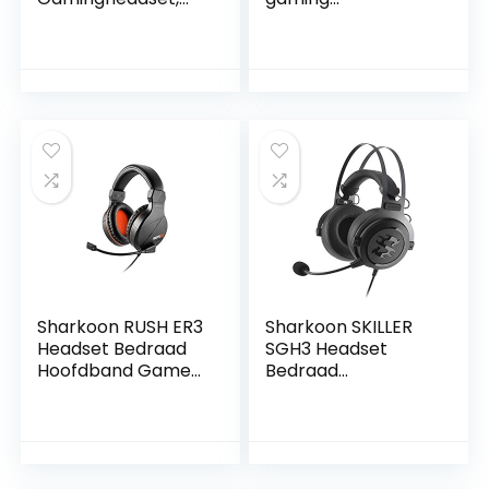
Flip-to-Mute-
hoofdtelefoon (7.1
Microfoon, 3,5 mm
surround sound,
Audio-Aansluiting,
voor PC, Xbox One,
Traagschuim
PS4, switch,
Oorkussens,
mobiele telefoon)
Lichtgewicht,
zwart
Compatible met
PC, PlayStation,
Xbox, Nintendo
Switch – Wit
Sharkoon RUSH ER3
Sharkoon SKILLER
Headset Bedraad
SGH3 Headset
Hoofdband Gamen
Bedraad
Zwart, Rood
Hoofdband Gamen
Zwart, Titanium