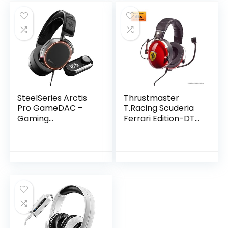
SteelSeries Arctis
Thrustmaster
Pro GameDAC –
T.Racing Scuderia
Gaming
Ferrari Edition-DTS
hoofdtelefoon –
– Gaming Headset
Gecertificeerde Hi-
voor PS5 / PS4 /
Res Audio – ESS
Xbox Series X|S /
Sabre DAC – Zwart
Xbox One / PC /
Switch – Officiële
Ferrari licentie