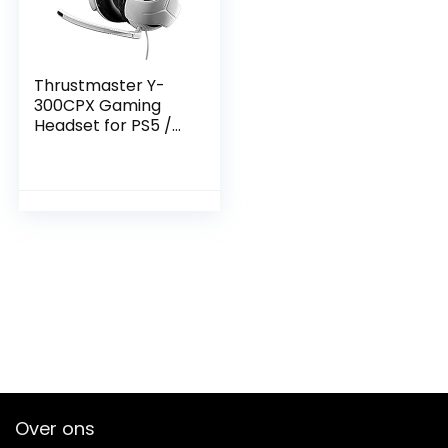
Thrustmaster Y-
300CPX Gaming
Headset for PS5 /
PS4 / Xbox Series
X,S / Xbox One / PC
/ Switch
Over ons